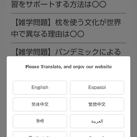
習をサポートする方法は〇〇
【雑学問題】枕を使う文化が世界
中で異なる理由は〇〇
【雑学問題】パンデミックによる
経済的な損失や社会的な混乱を最
Please Translate, and enjoy our website
小限に抑えるためには、〇〇など
の対策が重要です
English
Español
【雑学問題】イタリアの五つの村
简体中文
繁體中文
を繋ぐトレッキングコースで有名
हिन्दी
العربية
な場所は〇〇