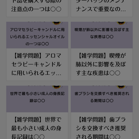
ド品を購入する際の
ダーバッグのメンテ
注意点の一つは〇〇
ナンスで重要なのは
〇〇
【雑学問題】アロマ
【雑学問題】喫煙が
セラピーキャンドル
肺以外に影響を及ぼ
に用いられるエッセ
す主な疾患は〇〇
ンシャルオイルの一
つは〇〇
【雑学問題】世界で
【雑学問題】歯ブラ
最も小さい成人の身
シを交換すべき推奨
長記録は〇〇
される期間は〇〇