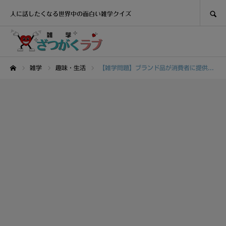
SEARCH
人に話したくなる世界中の面白い雑学クイズ
雑学
趣味・生活
【雑学問題】ブランド品が消費者に提供する主な価値は〇〇
ホーム