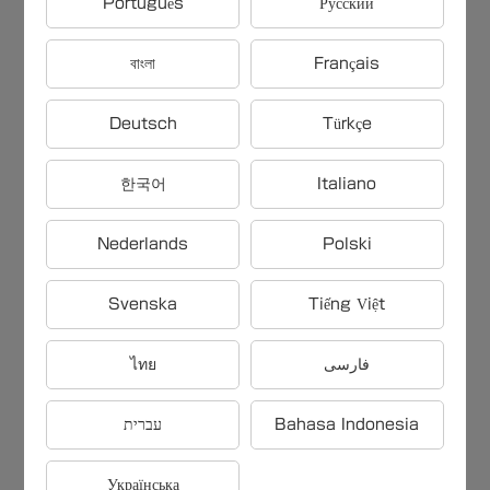
Português
Русский
【雑学問題】フィギュアスケート
বাংলা
Français
で表現が重視されるプログラムは
〇〇
Deutsch
Türkçe
【雑学問題】インフレを長期間経
한국어
Italiano
験する国のリスクは〇〇
Nederlands
Polski
【雑学問題】世界で最も高価なラ
Svenska
Tiếng Việt
ンチは〇〇で提供される
ไทย
فارسی
【雑学問題】マンガ鑑賞の際に注
עברית
Bahasa Indonesia
目すべきは〇〇
Українська