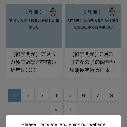
【雑学問題】アメリ
【雑学問題】3月3
カ独立戦争が終結し
日に女の子の健やか
た年は〇〇
な成長を祈る日本の
行事は〇〇
1
2
3
4
5
6
7
8
9
Please Translate, and enjoy our website