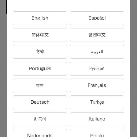
雑学カテゴリー
English
Español
科学・自然
简体中文
繁體中文
歴史・文化
हिन्दी
العربية
芸術・エンタメ
Português
Русский
スポーツ
食
বাংলা
Français
テクノロジー
Deutsch
Türkçe
地理・旅行
한국어
Italiano
経済・金融
Nederlands
Polski