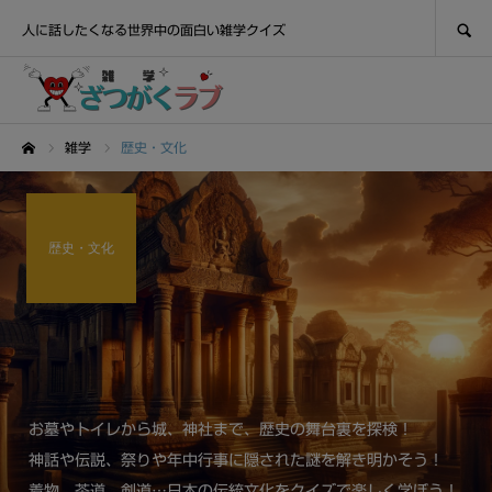
SEARCH
人に話したくなる世界中の面白い雑学クイズ
雑学
歴史・文化
ホーム
歴史・文化
お墓やトイレから城、神社まで、歴史の舞台裏を探検！
神話や伝説、祭りや年中行事に隠された謎を解き明かそう！
着物、茶道、剣道…日本の伝統文化をクイズで楽しく学ぼう！