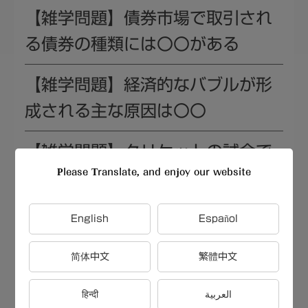
【雑学問題】債券市場で取引され
る債券の種類には〇〇がある
【雑学問題】経済的なバブルが形
成される主な原因は〇〇
【雑学問題】クリケットの試合で
Please Translate, and enjoy our website
得点を記録するために選手が走る
距離は〇〇
English
Español
【雑学問題】フランスでランチに
简体中文
繁體中文
欠かせない伝統的な要素は〇〇
हिन्दी
العربية