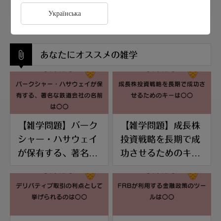
Українська
あなたにオススメの雑学
【雑学問題】バーク
【雑学問題】成長株
シャー・ハサウェイ
投資戦略を長期で成
が保有する、著名な
功させるためのキー
鉄道会社の名前は〇
は〇〇
〇