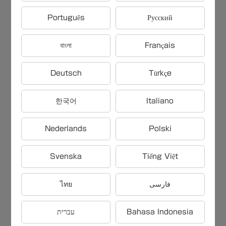
【雑学問題】企業価値を評価する
Português
Русский
際に用いられる主な方法は〇〇
বাংলা
Français
【雑学問題】ロボットを活用した
環境保護活動の一例は〇〇
Deutsch
Türkçe
【雑学問題】GDPの増加が示す経
한국어
Italiano
済の状態は〇〇
Nederlands
Polski
【雑学問題】唐辛子栽培で注意す
Svenska
Tiếng Việt
べき一般的な害虫は〇〇
ไทย
فارسی
【雑学問題】世界で最も高いビル
עברית
Bahasa Indonesia
がある都市は〇〇