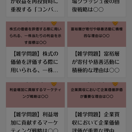
が収益を再投資時に
場クラッシュ後の回
重視する「コンパウ
復戦略は〇〇
ンドインタレスト」
の効果は〇〇
【雑学問題】株式の
【雑学問題】富裕層
価値を評価する際に
が寄付や慈善活動に
用いられる、一株当
積極的な理由は〇〇
たりの利益を示す指
標は〇〇
【雑学問題】利益増
【雑学問題】企業買
加に貢献するマーケ
収において企業価値
ティング戦略は〇〇
評価が重要な理由は