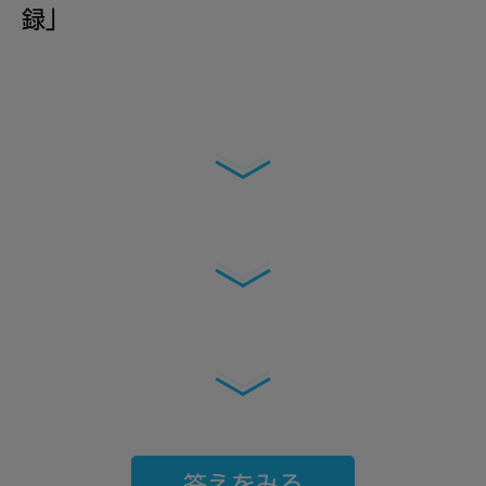
録
」
答えをみる