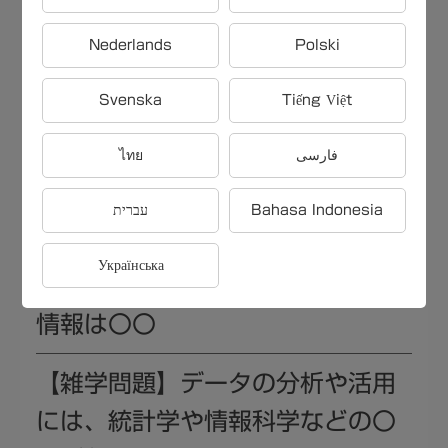
Nederlands
Polski
【雑学問題】世界で最も高価な時
計ブランドの一つは〇〇
Svenska
Tiếng Việt
【雑学問題】日本で最も人口が多
ไทย
فارسی
い島は〇〇
עברית
Bahasa Indonesia
【雑学問題】キャッシュフロー計
Українська
算書が企業分析において提供する
情報は〇〇
【雑学問題】データの分析や活用
には、統計学や情報科学などの〇