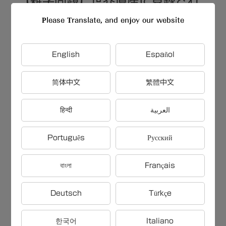
【雑学問題】世界遺産に登録され
た日本の森は〇〇
Please Translate, and enjoy our website
【雑学問題】世界の異なる文化で
English
Español
発展した、蜂蜜を発酵させて作る
简体中文
繁體中文
お酒は〇〇
हिन्दी
العربية
【雑学問題】唐辛子摂取による健
康リスクの軽減に役立つ食品は〇
Português
Русский
〇
বাংলা
Français
【雑学問題】水は0℃で凍って固
Deutsch
Türkçe
体になりますが、この固体を〇〇
といいます
한국어
Italiano