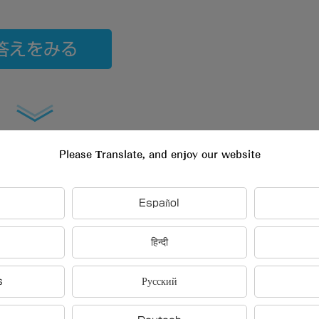
答えをみる
Please Translate, and enjoy our website
Español
हिन्दी
s
Русский