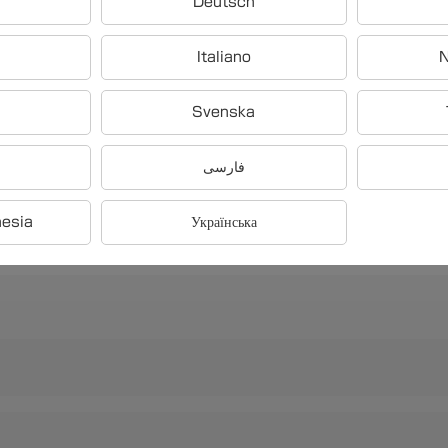
Deutsch
Italiano
N
Svenska
の一つは「動的なウェブコンテン
فارسی
成」
nesia
Українська