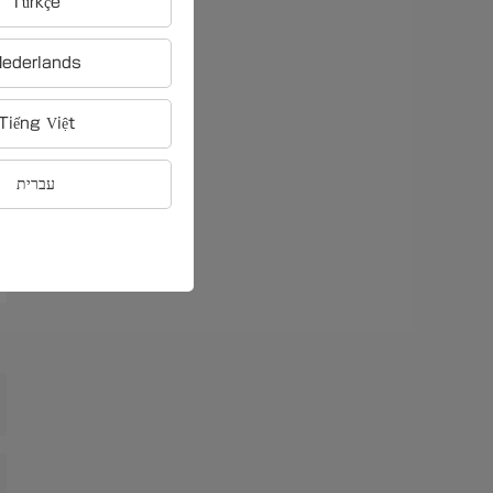
Türkçe
ederlands
Tiếng Việt
עברית