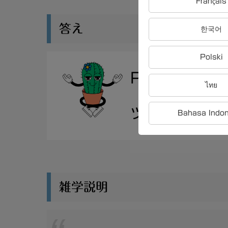
Français
答え
한국어
Polski
PHPの特徴
ไทย
ツの簡単な生
Bahasa Indo
雑学説明