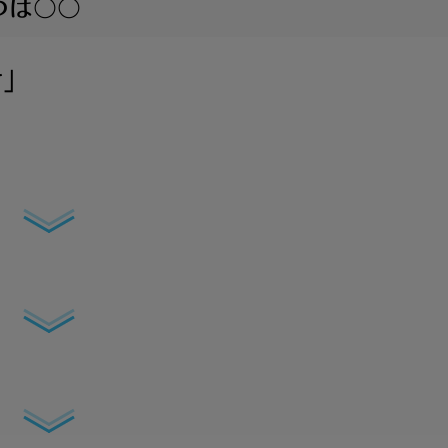
つは〇〇
さ
」