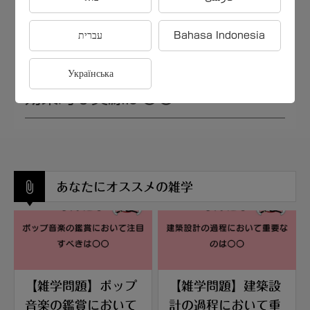
【雑学問題】映画制作において基
本的な工程は〇〇
עברית
Bahasa Indonesia
【雑学問題】Python学習における
Українська
効果的な資源は〇〇
あなたにオススメの雑学
【雑学問題】ポップ
【雑学問題】建築設
音楽の鑑賞において
計の過程において重