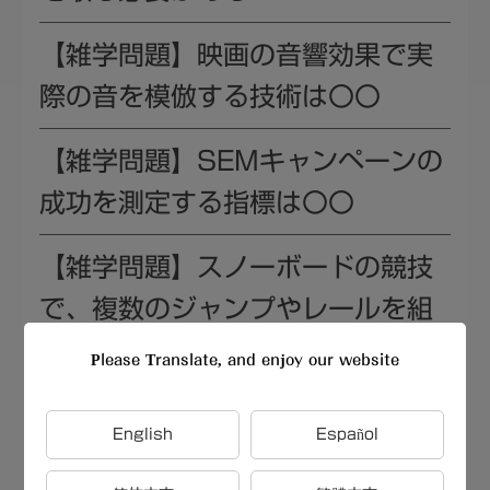
【雑学問題】映画の音響効果で実
際の音を模倣する技術は〇〇
【雑学問題】SEMキャンペーンの
成功を測定する指標は〇〇
【雑学問題】スノーボードの競技
で、複数のジャンプやレールを組
み合わせたコースを滑るのは〇〇
Please Translate, and enjoy our website
【雑学問題】資産運用で避けるべ
English
Español
き一般的な過ちとは〇〇