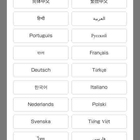
简体中文
繁體中文
【雑学問題】クラウド環境でのデ
हिन्दी
العربية
プロイの利点は〇〇
Português
Русский
【雑学問題】コーラのボトルデザ
インで特に有名な形状は〇〇
বাংলা
Français
【雑学問題】長時間同じ姿勢でい
Deutsch
Türkçe
ることのリスクは〇〇
한국어
Italiano
【雑学問題】Googleが開発したス
Nederlands
Polski
マートフォン向けオペレーティン
Svenska
Tiếng Việt
グシステムは〇〇
ไทย
فارسی