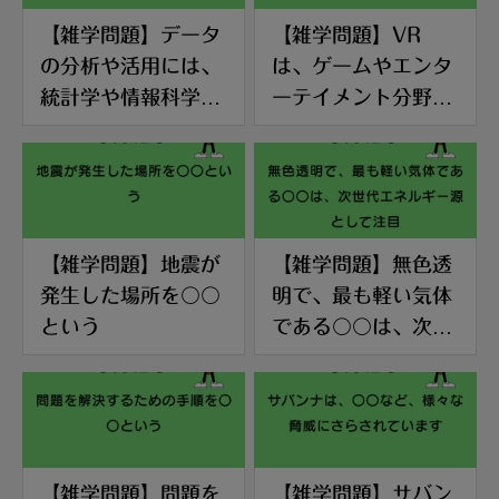
【雑学問題】データ
【雑学問題】VR
の分析や活用には、
は、ゲームやエンタ
統計学や情報科学な
ーテイメント分野だ
どの〇〇が必要です
けでなく、〇〇な
ど、様々な分野での
活用が期待されてい
ます
【雑学問題】地震が
【雑学問題】無色透
発生した場所を〇〇
明で、最も軽い気体
という
である〇〇は、次世
代エネルギー源とし
て注目
【雑学問題】問題を
【雑学問題】サバン