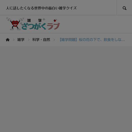
SEARCH
人に話したくなる世界中の面白い雑学クイズ
雑学
科学・自然
【雑学問題】桜の花の下で、飲食をしながらその美しさを楽しむことを〇〇という
ホーム