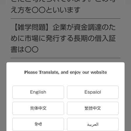
え方を〇〇といいます
【雑学問題】企業が資金調達のた
めに市場に発行する長期の借入証
書は〇〇
【雑学問題】株価が大きく変動す
Please Translate, and enjoy our website
るイベントは〇〇
English
Español
【雑学問題】ポートフォリオにお
けるリスクとリターンの関係は〇
简体中文
繁體中文
〇
हिन्दी
العربية