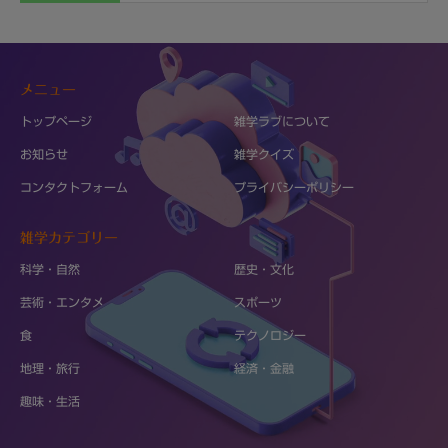
メニュー
トップページ
雑学ラブについて
お知らせ
雑学クイズ
コンタクトフォーム
プライバシーポリシー
雑学カテゴリー
科学・自然
歴史・文化
芸術・エンタメ
スポーツ
食
テクノロジー
地理・旅行
経済・金融
趣味・生活