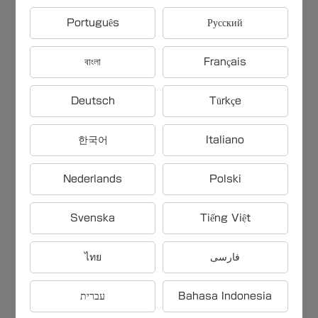
【雑学問題】投資家が収益を再投
Português
Русский
資時に重視する「コンパウンドイ
ンタレスト」の効果は〇〇
বাংলা
Français
Deutsch
Türkçe
【雑学問題】リモコンの電源を長
持ちさせるために推奨される保管
한국어
Italiano
方法は〇〇
Nederlands
Polski
【雑学問題】ロッテリアで提供さ
Svenska
Tiếng Việt
れる、季節限定メニューの一例は
〇〇
ไทย
فارسی
【雑学問題】ギャラリーの主な機
עברית
Bahasa Indonesia