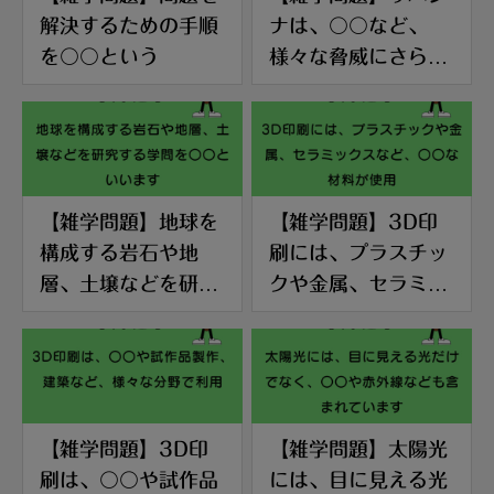
解決するための手順
ナは、〇〇など、
を〇〇という
様々な脅威にさらさ
れています
【雑学問題】地球を
【雑学問題】3D印
構成する岩石や地
刷には、プラスチッ
層、土壌などを研究
クや金属、セラミッ
する学問を〇〇とい
クスなど、〇〇な材
います
料が使用
【雑学問題】3D印
【雑学問題】太陽光
刷は、〇〇や試作品
には、目に見える光